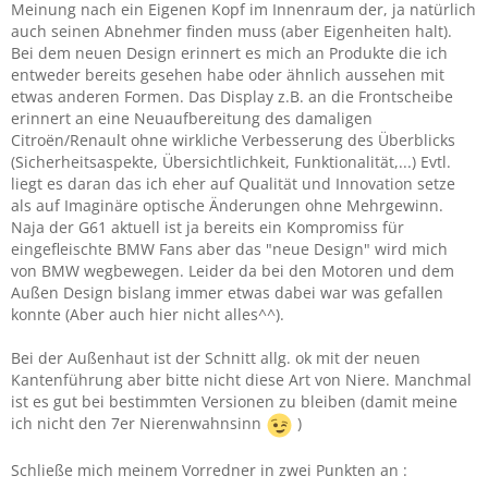
Meinung nach ein Eigenen Kopf im Innenraum der, ja natürlich
auch seinen Abnehmer finden muss (aber Eigenheiten halt).
Bei dem neuen Design erinnert es mich an Produkte die ich
entweder bereits gesehen habe oder ähnlich aussehen mit
etwas anderen Formen. Das Display z.B. an die Frontscheibe
erinnert an eine Neuaufbereitung des damaligen
Citroën/Renault ohne wirkliche Verbesserung des Überblicks
(Sicherheitsaspekte, Übersichtlichkeit, Funktionalität,...) Evtl.
liegt es daran das ich eher auf Qualität und Innovation setze
als auf Imaginäre optische Änderungen ohne Mehrgewinn.
Naja der G61 aktuell ist ja bereits ein Kompromiss für
eingefleischte BMW Fans aber das "neue Design" wird mich
von BMW wegbewegen. Leider da bei den Motoren und dem
Außen Design bislang immer etwas dabei war was gefallen
konnte (Aber auch hier nicht alles^^).
Bei der Außenhaut ist der Schnitt allg. ok mit der neuen
Kantenführung aber bitte nicht diese Art von Niere. Manchmal
ist es gut bei bestimmten Versionen zu bleiben (damit meine
ich nicht den 7er Nierenwahnsinn
)
Schließe mich meinem Vorredner in zwei Punkten an :