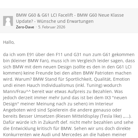
BMW G60 & G61 LCI Facelift - BMW G60 Neue Klasse
Update? - Wünsche und Erwartungen
Zero-Dave
5. Februar 2026
Hallo,
da ich vom E91 über den F11 und G31 nun zum G61 gekommen
bin (kleiner BMW Fan), muss ich im Vergleich leider sagen, dass
sich BMW mit dem neuen Design (sollte es den in den G61 LCI
kommen) keine Freunde bei den alten BMW Patrioten machen
wird. Warum? BMW Stand für Sportlichkeit, Qualität, Emotion
undi einen Hauch Individualismus (inkl. Tuning) wodurch
Mann/Frau^^ bereit war etwas Aufpreis zu Bezahlen. Was
jedoch derzeit immer mehr (und das ist bei dem IX3 "neuen
Design" meiner Meinung nach zu sehen) im Interieur
Angeboten wird sind Spielerein die andere genauso oder
bereits Besser Umsetzen (Riesen Mitteldisplay (Tesla like) ,,...).
Dafür würde ich in Zukunft def. nicht mehr bezahlen und sehe
die Entwicklung kritisch für BMW. Sehen wir uns doch direkte
Konkurrenten wie Audi und Mercedes an die haben meiner