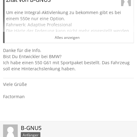
Um eine Integral-Aktivlenkung zu bekommen gibt es bei
einem 550e nur eine Option.
Fahrwerk: Adaptive Professional
Die Härte der Federung kann nicht mehr eingestellt werden.
Die Federung passt sich automatisch dem Untergrund an
Alles anzeigen
und merkt selbst, wann es härter oder weicher abfedern
soll. Wir haben dort versch. Sensoren verbaut die in
Danke für die Info.
bestimmen Millisekunden reagieren. Steuerbar über die
Bist Du Entwickler bei BMW?
myMode Ausprägung. Bei Sport z. B. dynamischer und
Ich habe einen 550 G61 mit Sportpaket bestellt. Das Fahrzeug
etwas härter.
soll eine Hinterachslenkung haben.
Steigerung ist Adaptive M Professional - ACHTUNG Nur beim
Viele Grüße
Touring möglich!
Hier wird die Aktive-Wankstabilisierung verbaut und jetzt
Factorman
erstmals auch auf geraden Strecken angewendet.
Grüße
B-GNUS
B-GNUS
Anfänger