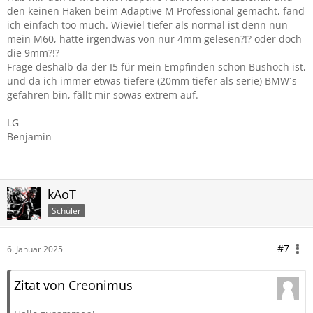
bestellbar.
den keinen Haken beim Adaptive M Professional gemacht, fand
ich einfach too much. Wieviel tiefer als normal ist denn nun
Beste Grüße
mein M60, hatte irgendwas von nur 4mm gelesen?!? oder doch
B-GNUS
die 9mm?!?
Frage deshalb da der I5 für mein Empfinden schon Bushoch ist,
und da ich immer etwas tiefere (20mm tiefer als serie) BMW´s
gefahren bin, fällt mir sowas extrem auf.
LG
Benjamin
kAoT
Schüler
#7
6. Januar 2025
Zitat von Creonimus