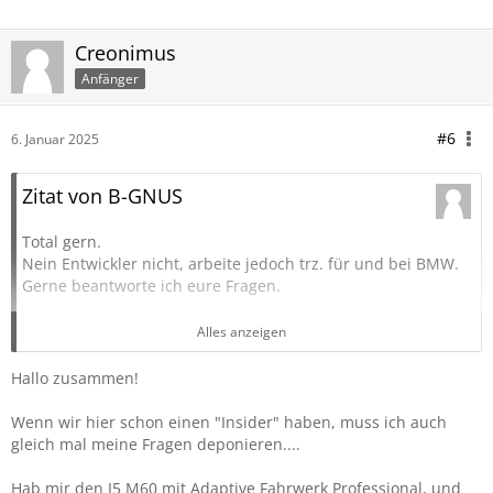
Creonimus
Anfänger
#6
6. Januar 2025
Zitat von B-GNUS
Total gern.
Nein Entwickler nicht, arbeite jedoch trz. für und bei BMW.
Gerne beantworte ich eure Fragen.
Die wirst du auch haben. Bei deinem 550e gehört das
Alles anzeigen
Adaptive Fahrwerk Professional zur Serienausstattung.
Somit alles dabei, was du haben wolltest. Steigerung wäre
Hallo zusammen!
nur noch mit M Professional möglich gewesen ->
Unterschied Wankstabilisierung
Wenn wir hier schon einen "Insider" haben, muss ich auch
gleich mal meine Fragen deponieren....
UPDATE:
Adaptive M Professional mittlerweile auch für die Limousine
Hab mir den I5 M60 mit Adaptive Fahrwerk Professional, und