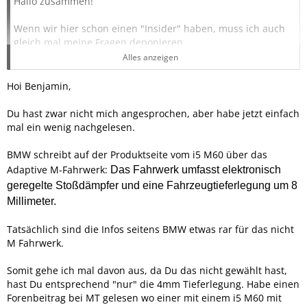
Hallo zusammen!
Wenn wir hier schon einen "Insider" haben, muss ich auch
gleich mal meine Fragen deponieren....
Alles anzeigen
Hab mir den I5 M60 mit Adaptive Fahrwerk Professional,
und den keinen Haken beim Adaptive M Professional
Hoi Benjamin,
gemacht, fand ich einfach too much. Wieviel tiefer als
normal ist denn nun mein M60, hatte irgendwas von nur
Du hast zwar nicht mich angesprochen, aber habe jetzt einfach
4mm gelesen?!? oder doch die 9mm?!?
mal ein wenig nachgelesen.
Frage deshalb da der I5 für mein Empfinden schon Bushoch
ist, und da ich immer etwas tiefere (20mm tiefer als serie)
BMW schreibt auf der Produktseite vom i5 M60 über das
BMW´s gefahren bin, fällt mir sowas extrem auf.
Adaptive M-Fahrwerk:
Das Fahrwerk umfasst elektronisch
geregelte Stoßdämpfer und eine Fahrzeugtieferlegung um 8
LG
Millimeter.
Benjamin
Tatsächlich sind die Infos seitens BMW etwas rar für das nicht
M Fahrwerk.
Somit gehe ich mal davon aus, da Du das nicht gewählt hast,
hast Du entsprechend "nur" die 4mm Tieferlegung. Habe einen
Forenbeitrag bei MT gelesen wo einer mit einem i5 M60 mit