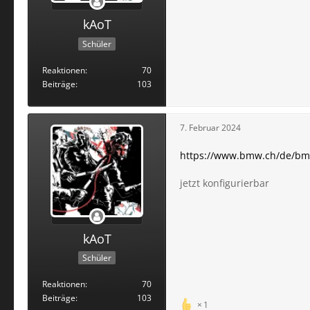
kAoT
Schüler
Reaktionen
70
Beiträge
103
7. Februar 2024
https://www.bmw.ch/de/bm
jetzt konfigurierbar
kAoT
Schüler
Reaktionen
70
Beiträge
103
1