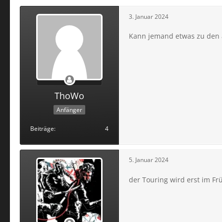
3. Januar 2024
Kann jemand etwas zu den a
ThoWo
Anfänger
Beiträge
4
5. Januar 2024
der Touring wird erst im Fr