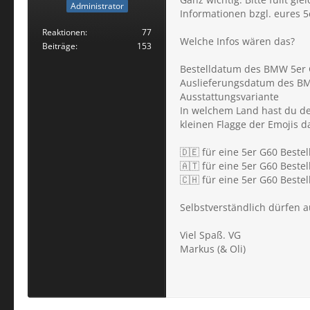
Administrator
Informationen bzgl. eures 
Reaktionen
77
Welche Infos wären das?
Beiträge
153
Bestelldatum des BMW 5er
Auslieferungsdatum des B
Ausstattungsvariante
In welchem Land hast du dei
kleinen Flagge der Emojis da
🇩🇪 für eine 5er G60 Beste
🇦🇹 für eine 5er G60 Bestel
🇨🇭 für eine 5er G60 Beste
Selbstverständlich dürfen a
Viel Spaß. VG
Markus (& Oli)