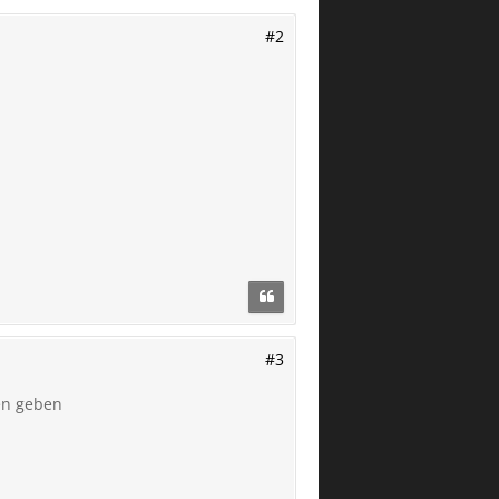
#2
#3
ten geben