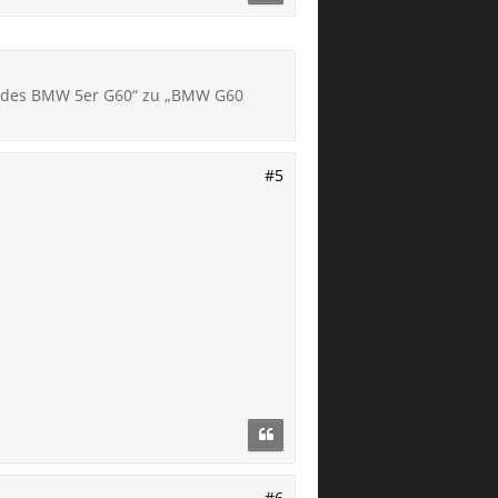
ng des BMW 5er G60“ zu „BMW G60
#5
#6