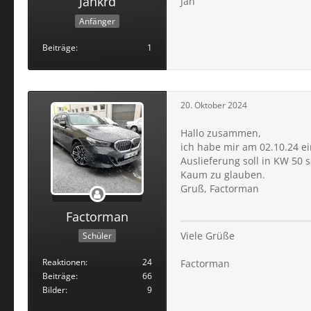
Jankrd
Jan
Anfänger
Beiträge
1
20. Oktober 2024
Hallo zusammen,
ich habe mir am 02.10.24 ei
Auslieferung soll in KW 50 s
Kaum zu glauben.
Gruß, Factorman
Factorman
Viele Grüße
Schüler
Reaktionen
24
Factorman
Beiträge
66
Bilder
9