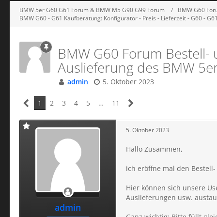
BMW 5er G60 G61 Forum & BMW M5 G90 G99 Forum
BMW G60 Foru
BMW G60 - G61 Kaufberatung: Konfigurator - Preis - Lieferzeit - G60 - G
BMW G60 Forum Bestell- un
Auslieferung des BMW 5e
admin
5. Oktober 2023
1
2
3
4
5
…
11
5. Oktober 2023
Hallo Zusammen,
ich eröffne mal den Bestel
Hier können sich unsere Use
Auslieferungen usw. austa
admin
Ganz wichtig: Bitte füllt gl