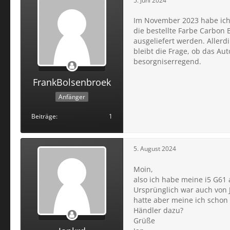
5. Juni 2024
Im November 2023 habe ich a
die bestellte Farbe Carbon 
ausgeliefert werden. Allerd
bleibt die Frage, ob das Au
besorgniserregend.
FrankBolsenbroek
Anfänger
Beiträge
1
5. August 2024
Moin,
also ich habe meine i5 G61 
Ursprünglich war auch von 
hatte aber meine ich schon 
Händler dazu?
Grüße