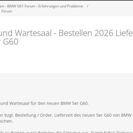
m - BMW G61 Forum - Erfahrungen und Probleme
61 Forum
d Wartesaal - Bestellen 2026 Liefer
r G60
l- und Wartesaal für den neuen BMW 5er G60.
r bzgl. Bestellung / Order, Lieferzeit des neuen 5er G60
von BMW ,
uschen.
eich zu Beginn eurer Beiträge die Signatur aus. Damit fallen Diskus