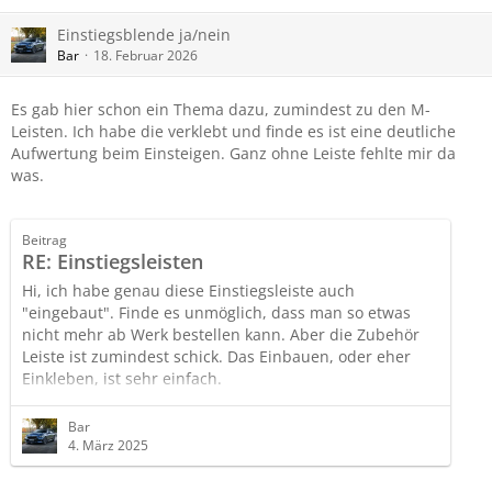
Einstiegsblende ja/nein
Bar
18. Februar 2026
Es gab hier schon ein Thema dazu, zumindest zu den M-
Leisten. Ich habe die verklebt und finde es ist eine deutliche
Aufwertung beim Einsteigen. Ganz ohne Leiste fehlte mir da
was.
Beitrag
RE: Einstiegsleisten
Hi, ich habe genau diese Einstiegsleiste auch
"eingebaut". Finde es unmöglich, dass man so etwas
nicht mehr ab Werk bestellen kann. Aber die Zubehör
Leiste ist zumindest schick. Das Einbauen, oder eher
Einkleben, ist sehr einfach.
Die Leiste hat den Kleber bereits angebracht. Als erstes
habe ich die Leiste ran gehalten und mir die
Bar
gewünschte Position gesucht. Eine gute Orientierung
4. März 2025
für mich war die Stelle, wo die Türdichtung überlappt,
kann man im Foto ganz gut erkennen.