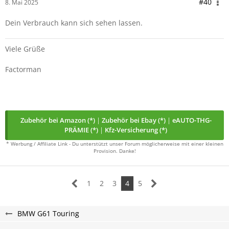
#40
8. Mai 2025
Dein Verbrauch kann sich sehen lassen.
Viele Grüße
Factorman
Zubehör bei Amazon (*)
|
Zubehör bei Ebay (*)
|
eAUTO-THG-
PRÄMIE (*)
|
Kfz-Versicherung (*)
* Werbung / Affiliate Link - Du unterstützt unser Forum möglicherweise mit einer kleinen
Provision. Danke!
1
2
3
4
5
BMW G61 Touring