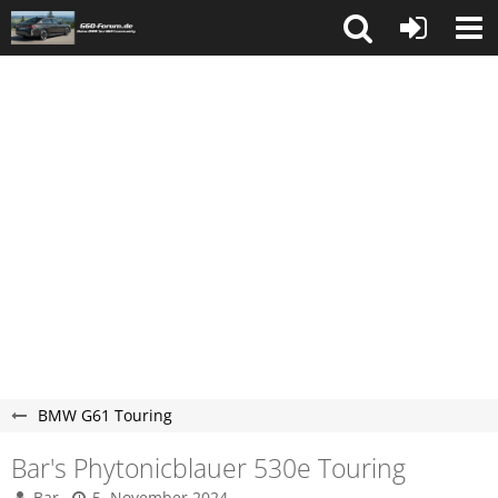
BMW G61 Touring
Bar's Phytonicblauer 530e Touring
Bar
5. November 2024