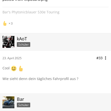
Bar's Phytonicblauer 530e Touring
3
kAoT
Schüler
#33
23. April 2025
Cool
Wie sieht denn dein tägliches Fahrprofil aus ?
Bar
Schüler