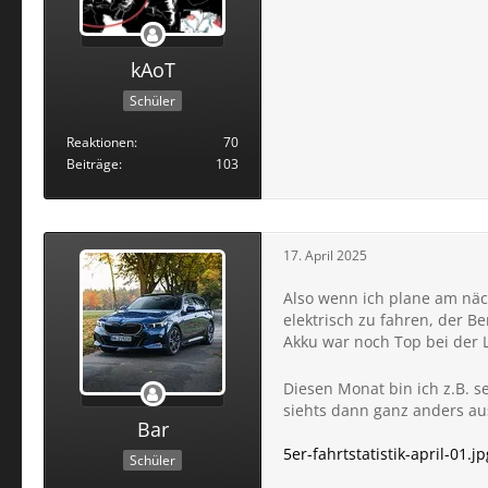
kAoT
Schüler
Reaktionen
70
Beiträge
103
17. April 2025
Also wenn ich plane am näch
elektrisch zu fahren, der B
Akku war noch Top bei der 
Diesen Monat bin ich z.B. s
siehts dann ganz anders au
Bar
5er-fahrtstatistik-april-01.jp
Schüler