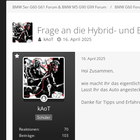
BMW 5er G60 G61 Forum & BMW M5 G90 G99 Forum
BMW G60 Foru
Frage an die Hybrid- und 
kAoT
16. April 2025
16. April 2025
Hoi Zusammen,
wie macht Ihr das eigentlic
Lasst Ihr das Auto angesteck
Danke für Tipps und Erfah
kAoT
Schüler
Reaktionen
70
Beiträge
103