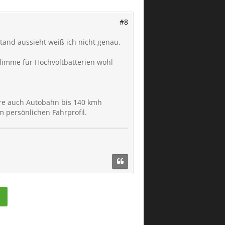
#8
stand aussieht weiß ich nicht genau,
hlimme für Hochvoltbatterien wohl
hre auch Autobahn bis 140 kmh
m persönlichen Fahrprofil.