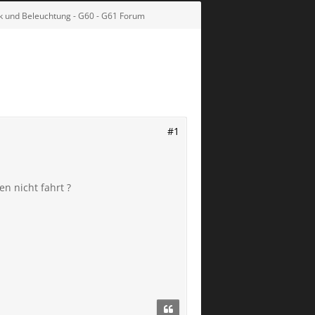
ik und Beleuchtung - G60 - G61 Forum
#1
n nicht fahrt ?