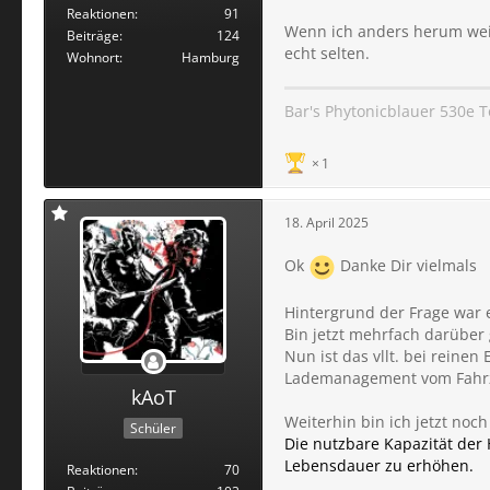
Reaktionen
91
Wenn ich anders herum weiß,
Beiträge
124
echt selten.
Wohnort
Hamburg
Bar's Phytonicblauer 530e 
1
18. April 2025
Ok
Danke Dir vielmals
Hintergrund der Frage war e
Bin jetzt mehrfach darüber 
Nun ist das vllt. bei reinen
Lademanagement vom Fahr
kAoT
Weiterhin bin ich jetzt no
Schüler
Die nutzbare Kapazität der H
Lebensdauer zu erhöhen.
Reaktionen
70