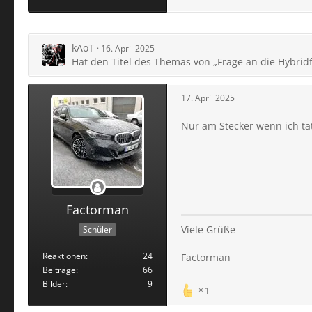
kAoT
16. April 2025
Hat den Titel des Themas von „Frage an die Hybridf
17. April 2025
Nur am Stecker wenn ich tat
Factorman
Viele Grüße
Schüler
Reaktionen
24
Factorman
Beiträge
66
Bilder
9
1