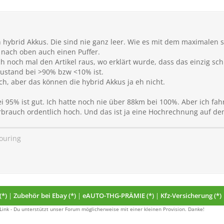
en hybrid Akkus. Die sind nie ganz leer. Wie es mit dem maximalen 
 nach oben auch einen Puffer.
h noch mal den Artikel raus, wo erklärt wurde, dass das einzig sc
Zustand bei >90% bzw <10% ist.
ch, aber das können die hybrid Akkus ja eh nicht.
 95% ist gut. Ich hatte noch nie über 88km bei 100%. Aber ich fa
erbrauch ordentlich hoch. Und das ist ja eine Hochrechnung auf de
Touring
(*)
|
Zubehör bei Ebay (*)
|
eAUTO-THG-PRÄMIE (*)
|
Kfz-Versicherung (*)
 Link - Du unterstützt unser Forum möglicherweise mit einer kleinen Provision. Danke!