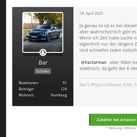
18. April 2025
Ja genau so ist es bei dies
aber wahrscheinlich gibt es
Wenn ich Zeit habe suche ic
eigentlich nur der längere 
Und schnelles laden natürli
Bar
Factorman
über 90km bei
elektrisch, da geht der E-V
Schüler
Reaktionen
91
Bar's Phytonicblauer 530e 
Beiträge
124
Wohnort
Hamburg
Zubehör bei Amazon 
* Werbung / Affiliate