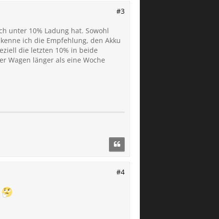
#3
och unter 10% Ladung hat. Sowohl
l kenne ich die Empfehlung, den Akku
iell die letzten 10% in beide
der Wagen länger als eine Woche
#4
?