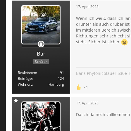
17. April 2025
Wenn ich weiß, dass ich lä
drunter als auch drüber ist
im mittleren Bereich zwisch
Richtungen sehr schlecht s
steht. Sicher ist sicher
Bar
Schüler
Reaktionen
91
Bar's Phytonicblauer 530e 
Beiträge
124
Wohnort
Hamburg
1
17. April 2025
Da ich da noch vollkommen