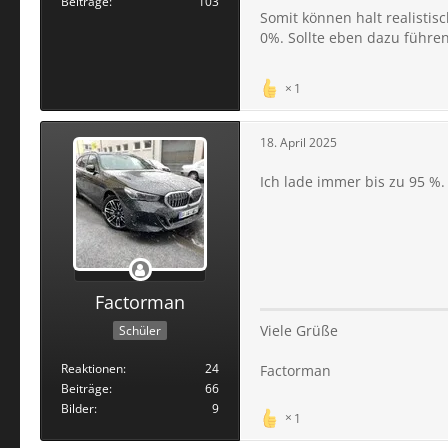
Beiträge
103
Somit können halt realistis
0%. Sollte eben dazu führe
1
18. April 2025
Ich lade immer bis zu 95 %.
Factorman
Viele Grüße
Schüler
Reaktionen
24
Factorman
Beiträge
66
Bilder
9
1