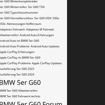
5er G60 Winterkompletträder
5er G60 Winterreifen
5er G60​​​​ TSN
5er G60​​​​ Typschlüsselnummer
5er G60​​​​​ Herstellerschlüss
5er G60​​​​​ HSN
530e
550e
Abmessungen Kofferraum
Adaptives Fahrwerk
Adaptives M Fahrwek
Allwetterreifen
Android Auto Erfahrungen
Android Auto im BMW 5er G60
Android Auto Probleme
Android Auto Updates
Apple CarPlay Erfahrungen
Apple CarPlay im BMW 5er G60
Apple CarPlay Probleme
Apple CarPlay Updates
Auslieferung 5er G60 2023
Auslieferung 5er G60 2024
BMW 5er G60
BMW 5er G60 Allwetterreifen
BMW 5er G60 Fahrwerk technis
BMW 5er G60 Forum