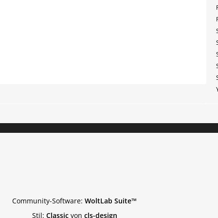
Community-Software:
WoltLab Suite™
Stil:
Classic
von
cls-design