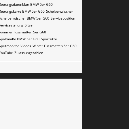
Rettungsdatenblatt BMW 5er G60
Rettungskarte BMW 5er G60
Scheibenwischer
Scheibenwischer BMW​ 5er G60
Serviceposition
Servicestellung
Sitze
Sommer Fussmatten 5er G60
Spaltmaße BMW 5er G60
Sportsitze
Spritmonitor
Videos
Winter Fussmatten 5er G60
YouTube
Zulassungszahlen