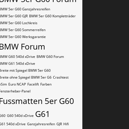
BMW 5er G60 Ganzjahresreifen
BMW 5er G60 GJR
BMW 5er G60 Kompletträder
BMW 5er G60 Lochkreis
BMW 5er G60 Sommerreifen
BMW 5er G60 Werksgarantie
BMW Forum
BMW G60 540d xDrive
BMW G60 Forum
BMW G61 540d xDrive
Breite mit Spiegel BMW 5er G60
Breite ohne Spiegel BMW 5er G6
Crashtest
eSim
Euro NCAP
Facelift
Farben
Fensterheber-Panel
Fussmatten 5er G60
G61
G60
G60 540d xDrive
G61 540d xDrive
Ganzjahresreifen
GJR
Hifi