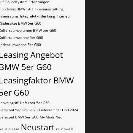
Hifi Soundsystem Erfahrungen
Hundebox BMW G61
Innenausstattung
Innenraums
Integral-Aktivlenkung
Interieur
Kindersitze BMW 5er G60
Kofferraumvolumen BMW 5er G60
Kofferraumwanne 5er G60
Laderaumwanne 5er G60
Leasing Angebot
BMW 5er G60
Leasingfaktor BMW
5er G60
Lenkeingriff
Lieferzeit 5er G60
Lieferzeit 5er G60 2023
Lieferzeit 5er G60 2024
Lieferzeit BMW 5er G60
My Modi
Neu
Neustart
Neue Klasse
rauchweiß