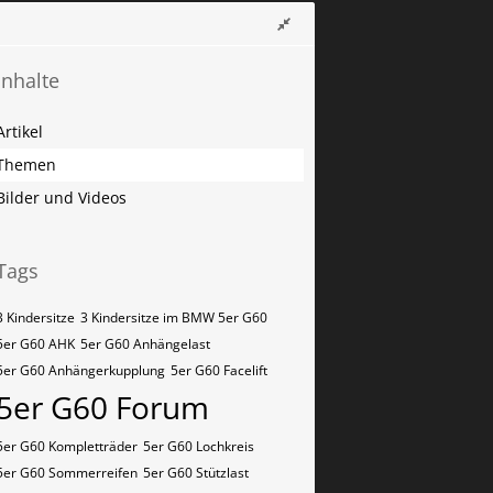
Inhalte
Artikel
Themen
Bilder und Videos
Tags
3 Kindersitze
3 Kindersitze im BMW 5er G60
5er G60 AHK
5er G60 Anhängelast
5er G60 Anhängerkupplung
5er G60 Facelift
5er G60 Forum
5er G60 Kompletträder
5er G60 Lochkreis
5er G60 Sommerreifen
5er G60 Stützlast