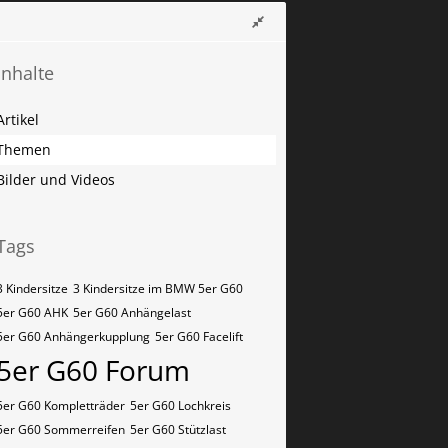
Inhalte
Artikel
Themen
Bilder und Videos
Tags
3 Kindersitze
3 Kindersitze im BMW 5er G60
5er G60 AHK
5er G60 Anhängelast
5er G60 Anhängerkupplung
5er G60 Facelift
5er G60 Forum
5er G60 Kompletträder
5er G60 Lochkreis
5er G60 Sommerreifen
5er G60 Stützlast