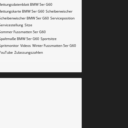
Rettungsdatenblatt BMW 5er G60
Rettungskarte BMW 5er G60
Scheibenwischer
Scheibenwischer BMW​ 5er G60
Serviceposition
Servicestellung
Sitze
Sommer Fussmatten 5er G60
Spaltmaße BMW 5er G60
Sportsitze
Spritmonitor
Videos
Winter Fussmatten 5er G60
YouTube
Zulassungszahlen