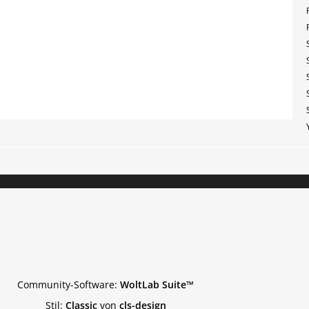
Community-Software:
WoltLab Suite™
Stil:
Classic
von
cls-design