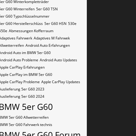
5er G60 Winterkompletträder
5er G60 Winterreifen
5er G60​​​​ TSN
5er G60​​​​ Typschlüsselnummer
5er G60​​​​​ Herstellerschlüss
5er G60​​​​​ HSN
530e
550e
Abmessungen Kofferraum
Adaptives Fahrwerk
Adaptives M Fahrwek
Allwetterreifen
Android Auto Erfahrungen
Android Auto im BMW 5er G60
Android Auto Probleme
Android Auto Updates
Apple CarPlay Erfahrungen
Apple CarPlay im BMW 5er G60
Apple CarPlay Probleme
Apple CarPlay Updates
Auslieferung 5er G60 2023
Auslieferung 5er G60 2024
BMW 5er G60
BMW 5er G60 Allwetterreifen
BMW 5er G60 Fahrwerk technis
BMW 5er G60 Forum