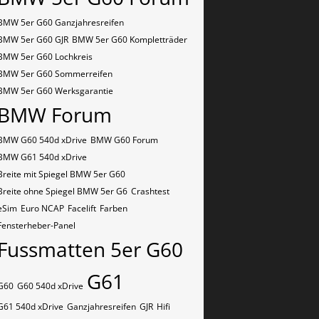
BMW 5er G60 Ganzjahresreifen
BMW 5er G60 GJR
BMW 5er G60 Kompletträder
BMW 5er G60 Lochkreis
BMW 5er G60 Sommerreifen
BMW 5er G60 Werksgarantie
BMW Forum
BMW G60 540d xDrive
BMW G60 Forum
BMW G61 540d xDrive
Breite mit Spiegel BMW 5er G60
Breite ohne Spiegel BMW 5er G6
Crashtest
eSim
Euro NCAP
Facelift
Farben
Fensterheber-Panel
Fussmatten 5er G60
G61
G60
G60 540d xDrive
G61 540d xDrive
Ganzjahresreifen
GJR
Hifi