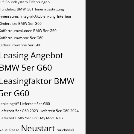
Hifi Soundsystem Erfahrungen
Hundebox BMW G61
Innenausstattung
Innenraums
Integral-Aktivlenkung
Interieur
Kindersitze BMW 5er G60
Kofferraumvolumen BMW 5er G60
Kofferraumwanne 5er G60
Laderaumwanne 5er G60
Leasing Angebot
BMW 5er G60
Leasingfaktor BMW
5er G60
Lenkeingriff
Lieferzeit 5er G60
Lieferzeit 5er G60 2023
Lieferzeit 5er G60 2024
Lieferzeit BMW 5er G60
My Modi
Neu
Neustart
Neue Klasse
rauchweiß