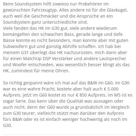
Beim Soundsystem hilft sowieso nur Probehören im
gewünschten Fahrzeugtyp. Alles andere ist für die Glaskugel,
auch weil die Geschmäcker und die Ansprüche an ein
Soundsystem ganz unterschiedliche sind.
Viele fanden das HK im G30 gut, viele andere wiederum
bemängelten den schwachen Bass, gerade lange und tiefe
Bässe konnte es nicht besonders, man konnte aber mit guten
Subwoofern gut und günstig Abhilfe schaffen. Ich hab bei
meinem G31 überlegt das HK nachzurüsten, mich dann aber
für einen MatchUp DSP Verstärker und andere Lautsprecher
und Woofer entschieden, was wesentlich besser klingt als das
HK, zumindest für meine Ohren.
So richtig gespannt wäre ich mal auf das B&W im G60, im G30
war es eine wahre Pracht, kostete aber halt auch € 5.000
Aufpreis, jetzt im G60 kostet es nur € 850 Aufpreis, im M5 ist es
sogar Serie. Das kann über die Qualität was aussagen oder
auch nicht, denn der G60 wurde ja grundsätzlich im Vergleich
zum G30 teurer, vielleicht stützt man darüber den Aufpreis
fürs B&W oder es ist einfach weniger hochwertig als noch im
G30.