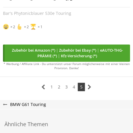
Bar's Phytonicblauer 530e Touring
2
2
1
Zubehör bei Amazon (*)
|
Zubehör bei Ebay (*)
|
eAUTO-THG-
PRÄMIE (*)
|
Kfz-Versicherung (*)
* Werbung / Affiliate Link - Du unterstützt unser Forum möglicherweise mit einer kleinen
Provision. Danke!
1
2
3
4
5
BMW G61 Touring
Ähnliche Themen