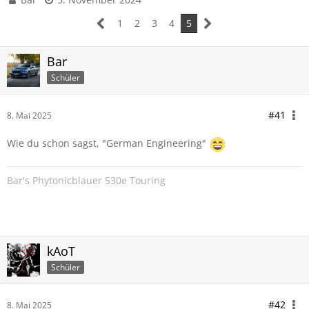
1
2
3
4
5
Bar
Schüler
#41
8. Mai 2025
Wie du schon sagst, "G
erman Engineering"
Bar's Phytonicblauer 530e Touring
kAoT
Schüler
#42
8. Mai 2025