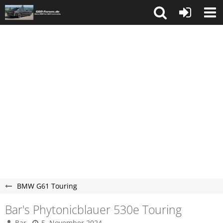
BMW G61 Touring
Bar's Phytonicblauer 530e Touring
Bar
5. November 2024