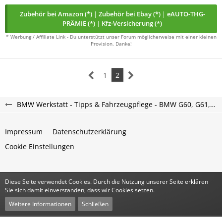
Zubehör bei Amazon (*)
|
Zubehör bei Ebay (*)
|
eAUTO-THG-
PRÄMIE (*)
|
Kfz-Versicherung (*)
* Werbung / Affiliate Link - Du unterstützt unser Forum möglicherweise mit einer kleinen
Provision. Danke!
1
2
BMW Werkstatt - Tipps & Fahrzeugpflege - BMW G60, G61, G90, G99 Forum
Impressum
Datenschutzerklärung
Cookie Einstellungen
Diese Seite verwendet Cookies. Durch die Nutzung unserer Seite erklären
Community-Software:
WoltLab Suite™
Sie sich damit einverstanden, dass wir Cookies setzen.
Stil:
Classic
von
cls-design
Weitere Informationen
Schließen