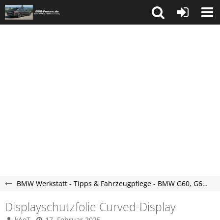
BMW Werkstatt - Tipps & Fahrzeugpflege - BMW G60, G61, G90, G99 Forum
Displayschutzfolie Curved-Display
kAoT
17. Februar 2025