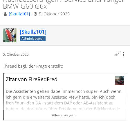
BMW G60 G6x
[Skullz101]
5. Oktober 2025
[Skullz101]
Administrator
#1
5. Oktober 2025
Thread bzgl. der Frage erstellt:
Zitat von FireRedFred
Die Assistenten gehen dabei immernoch super. Auch wenn
ich gern die erweiterte Assisted View hätte, bin ich doch
froh "nur" den DA+ statt dem DAP oder AB-Assistent zu
haben, da dort öfters über Probleme mit der Blickkontrolle
berichtet wurde. So habe ich einfach meine Hand dran und
Alles anzeigen
kann entspannt reisen.