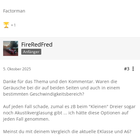
Lenkradverstellung mechanisch (statt elektrisch). Trotzdem
brauchte ich weder Sitzheizung hinten, noch 4 Zonen Klima
Factorman
oder Sitzbelüftung so unbedingt, weswegen mir der Preis
"nur" für die Memory Funktion sehr hoch vorkam.
1
FireRedFred
Anfänger
#3
5. Oktober 2025
Danke für das Thema und den Kommentar. Waren die
Geräusche bei dir auf beiden Seiten und auch in einem
bestimmten Geschwindigkeitsbereich?
Auf jeden Fall schade, zumal es zB beim "Kleinen" Dreier sogar
noch Akustikverglasung gibt ... ich hätte diese Optionen auf
jeden Fall genommen.
Meinst du mit deinem Vergleich die aktuelle EKlasse und A6?