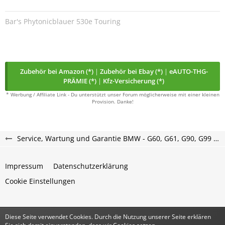
Bar's Phytonicblauer 530e Touring
Zubehör bei Amazon (*)
|
Zubehör bei Ebay (*)
|
eAUTO-THG-
PRÄMIE (*)
|
Kfz-Versicherung (*)
* Werbung / Affiliate Link - Du unterstützt unser Forum möglicherweise mit einer kleinen
Provision. Danke!
Service, Wartung und Garantie BMW - G60, G61, G90, G99 Forum
Impressum
Datenschutzerklärung
Cookie Einstellungen
Diese Seite verwendet Cookies. Durch die Nutzung unserer Seite erklären
Community-Software:
WoltLab Suite™